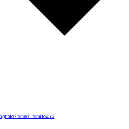
/daghold?itemId=ItemBox:73