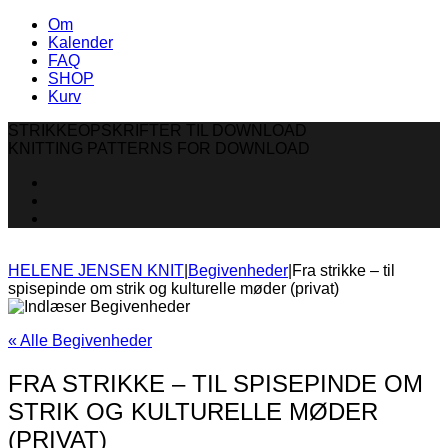
Om
Kalender
FAQ
SHOP
Kurv
STRIKKEOPSKRIFTER TIL DOWNLOAD
KNITTING PATTERNS FOR DOWNLOAD
HELENE JENSEN KNIT
|
Begivenheder
|
Fra strikke – til
spisepinde om strik og kulturelle møder (privat)
« Alle Begivenheder
FRA STRIKKE – TIL SPISEPINDE OM
STRIK OG KULTURELLE MØDER
(PRIVAT)