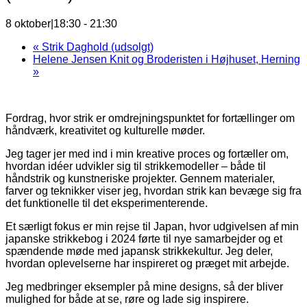
8 oktober|18:30
-
21:30
«
Strik Daghold (udsolgt)
Helene Jensen Knit og Broderisten i Højhuset, Herning
»
Fordrag, hvor strik er omdrejningspunktet for fortællinger om
håndværk, kreativitet og kulturelle møder.
Jeg tager jer med ind i min kreative proces og fortæller om,
hvordan idéer udvikler sig til strikkemodeller – både til
håndstrik og kunstneriske projekter. Gennem materialer,
farver og teknikker viser jeg, hvordan strik kan bevæge sig fra
det funktionelle til det eksperimenterende.
Et særligt fokus er min rejse til Japan, hvor udgivelsen af min
japanske strikkebog i 2024 førte til nye samarbejder og et
spændende møde med japansk strikkekultur. Jeg deler,
hvordan oplevelserne har inspireret og præget mit arbejde.
Jeg medbringer eksempler på mine designs, så der bliver
mulighed for både at se, røre og lade sig inspirere.