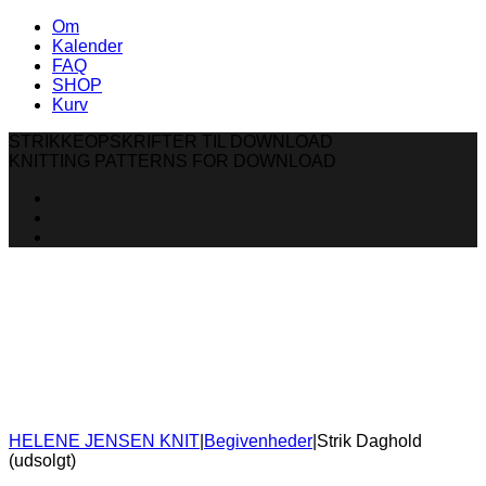
Om
Kalender
FAQ
SHOP
Kurv
STRIKKEOPSKRIFTER TIL DOWNLOAD
KNITTING PATTERNS FOR DOWNLOAD
HELENE JENSEN KNIT
|
Begivenheder
|
Strik Daghold
(udsolgt)