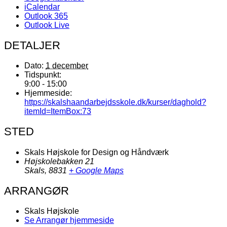
iCalendar
Outlook 365
Outlook Live
DETALJER
Dato:
1 december
Tidspunkt:
9:00 - 15:00
Hjemmeside:
https://skalshaandarbejdsskole.dk/kurser/daghold?
itemId=ItemBox:73
STED
Skals Højskole for Design og Håndværk
Højskolebakken 21
Skals
,
8831
+ Google Maps
ARRANGØR
Skals Højskole
Se Arrangør hjemmeside