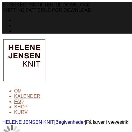
STRIKKEOPSKRIFTER TIL DOWNLOAD
KNITTING PATTERNS FOR DOWNLOAD
OM
KALENDER
FAQ
SHOP
KURV
HELENE JENSEN KNIT
|
Begivenheder
|
Få farver i vævestrik