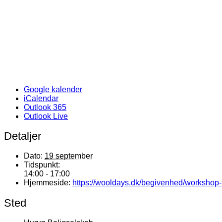
Google kalender
iCalendar
Outlook 365
Outlook Live
Detaljer
Dato:
19 september
Tidspunkt:
14:00 - 17:00
Hjemmeside:
https://wooldays.dk/begivenhed/workshop-f
Sted