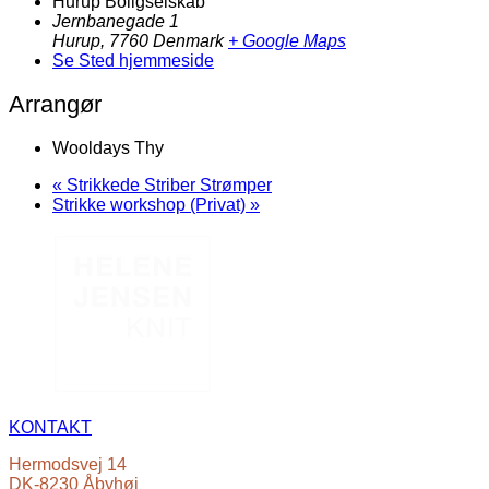
Hurup Boligselskab
Jernbanegade 1
Hurup
,
7760
Denmark
+ Google Maps
Se Sted hjemmeside
Arrangør
Wooldays Thy
«
Strikkede Striber Strømper
Strikke workshop (Privat)
»
KONTAKT
Hermodsvej 14
DK-8230 Åbyhøj