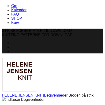
Om
Kalender
FAQ
SHOP
Kurv
STRIKKEOPSKRIFTER TIL DOWNLOAD
KNITTING PATTERNS FOR DOWNLOAD
HELENE JENSEN KNIT
|
Begivenheder
|
Broderi på strik